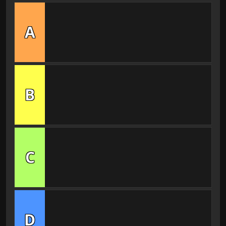
A
B
C
D